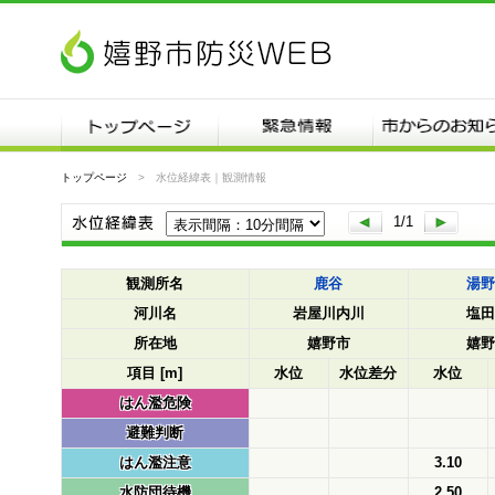
トップページ
水位経緯表｜観測情報
1/1
観測所名
鹿谷
湯野
河川名
岩屋川内川
塩田
所在地
嬉野市
嬉野
項目 [m]
水位
水位差分
水位
はん濫危険
避難判断
はん濫注意
3.10
水防団待機
2.50