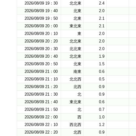
2026/08/09 19：30
北北東
2.4
2026/08/09 19：40
北東
2.0
2026/08/09 19：50
北東
2.1
2026/08/09 20：00
東北東
2.1
2026/08/09 20：10
東
2.0
2026/08/09 20：20
北北東
2.0
2026/08/09 20：30
北北東
2.0
2026/08/09 20：40
北北東
1.9
2026/08/09 20：50
北東
1.5
2026/08/09 21：00
南東
0.6
2026/08/09 21：10
北北西
0.5
2026/08/09 21：20
北西
0.9
2026/08/09 21：30
北
0.9
2026/08/09 21：40
東北東
0.6
2026/08/09 21：50
北
0.7
2026/08/09 22：00
西
1.0
2026/08/09 22：10
西北西
1.2
2026/08/09 22：20
北西
0.9