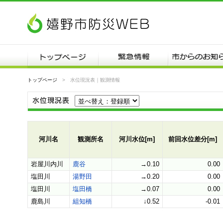
トップページ
水位現況表｜観測情報
河川名
観測所名
河川水位[m]
前回水位差分[m]
岩屋川内川
鹿谷
→0.10
0.00
塩田川
湯野田
→0.20
0.00
塩田川
塩田橋
→0.07
0.00
鹿島川
組知橋
↓0.52
-0.01